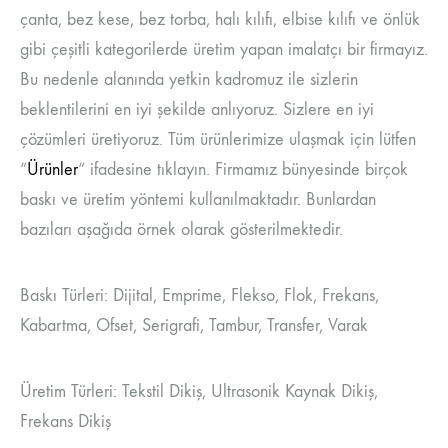
çanta, bez kese, bez torba, halı kılıfı, elbise kılıfı ve önlük
gibi çeşitli kategorilerde üretim yapan imalatçı bir firmayız.
Bu nedenle alanında yetkin kadromuz ile sizlerin
beklentilerini en iyi şekilde anlıyoruz. Sizlere en iyi
çözümleri üretiyoruz. Tüm ürünlerimize ulaşmak için lütfen
“
Ürünler
“ ifadesine tıklayın. Firmamız bünyesinde birçok
baskı ve üretim yöntemi kullanılmaktadır. Bunlardan
bazıları aşağıda örnek olarak gösterilmektedir.
Baskı Türleri: Dijital, Emprime, Flekso, Flok, Frekans,
Kabartma, Ofset, Serigrafi, Tambur, Transfer, Varak
Üretim Türleri: Tekstil Dikiş, Ultrasonik Kaynak Dikiş,
Frekans Dikiş