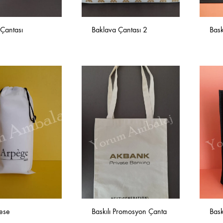
Çantası
Baklava Çantası 2
Bask
İSTEK
İSTEK
LISTESINE
LISTESINE
EKLE
EKLE
Kese
Baskılı Promosyon Çanta
Bask