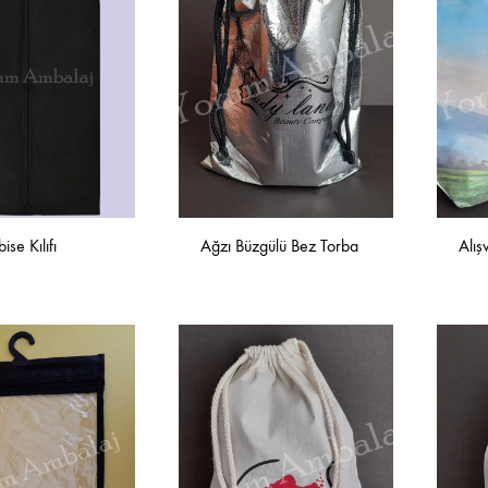
ise Kılıfı
Ağzı Büzgülü Bez Torba
Alış
İSTEK
İSTEK
LISTESINE
LISTESINE
EKLE
EKLE