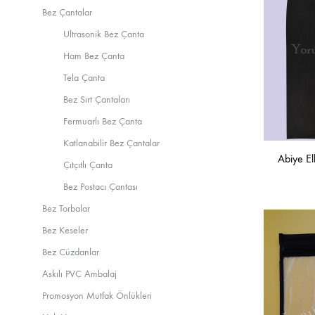
Bez Çantalar
Ultrasonik Bez Çanta
Ham Bez Çanta
Tela Çanta
Bez Sırt Çantaları
Fermuarlı Bez Çanta
Katlanabilir Bez Çantalar
Abiye Elb
Çıtçıtlı Çanta
Bez Postacı Çantası
Bez Torbalar
Bez Keseler
Bez Cüzdanlar
Askılı PVC Ambalaj
Promosyon Mutfak Önlükleri