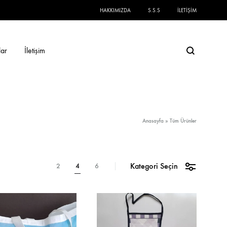
HAKKIMIZDA
S.S.S
İLETIŞIM
lar
İletişim
Arama
Anasayfa
»
Tüm Ürünler
Kategori Seçin
2
4
6