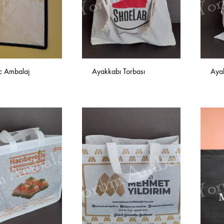
vc Ambalaj
Ayakkabı Torbası
Ayak
İSTEK
İSTEK
LISTESINE
LISTESINE
EKLE
EKLE