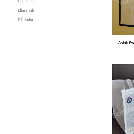
Halı Hurcu
Elbise Kılıfı
E-Ürünler
Askılı P