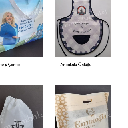
veriş Çantası
Anaokulu Önlüğü
İSTEK
İSTEK
LISTESINE
LISTESINE
EKLE
EKLE